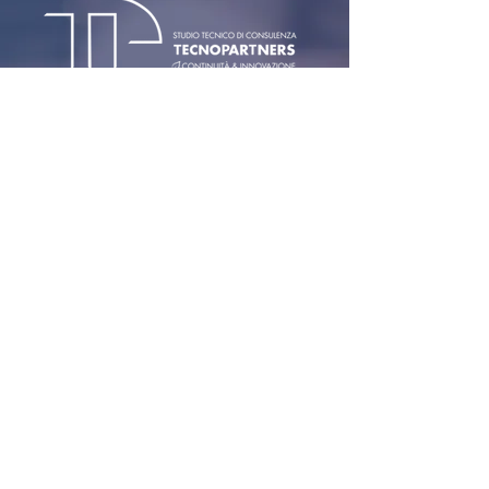
Contatti
Sede legale e operativa: Str.
Industriale 41 | 6745
Giornico Succursale: Via
Cantonale 36 | 6928
Manno
info@tecnopartners.ch
|
Tel:
+41 91 829 33 10