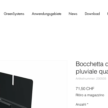
GreenSystems
Anwendungsgebiete
News
Download
Bocchetta d
pluviale q
Artikelnummer: 230505
Preis
71,50 CHF
Ritiro a magazzino
Anzahl
*