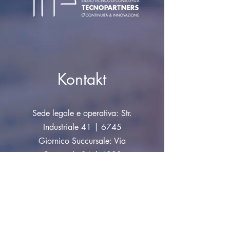
rassicurare i tuoi clienti che possono
acquistare da te in tutta sicurezza.
Kontakt
Sede legale e operativa: Str.
Industriale 41 | 6745
Giornico Succursale: Via
Cantonale 36 | 6928
Manno
info@tecnopartners.ch
|
Tel:
+41 91 829 33 10