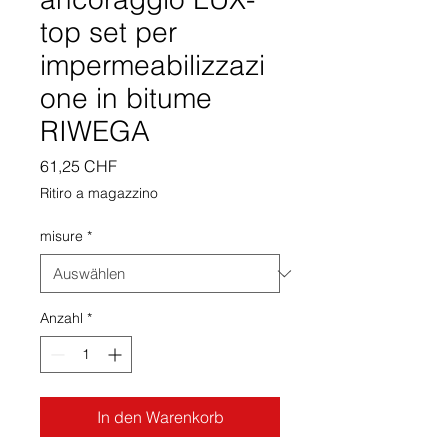
top set per
impermeabilizzazi
one in bitume
RIWEGA
Preis
61,25 CHF
Ritiro a magazzino
misure
*
Anzahl
*
In den Warenkorb