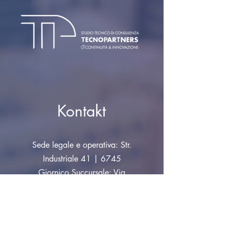
costi. Fornire informazioni trasparenti
acquistare senza timori.
sulla policy delle spedizioni è il modo
migliore per costruire fiducia e
rassicurare i tuoi clienti che possono
acquistare da te in tutta sicurezza.
Kontakt
Sede legale e operativa: Str.
Industriale 41 | 6745
Giornico Succursale: Via
Cantonale 36 | 6928
Manno
info@tecnopartners.ch
|
Tel:
+41 91 829 33 10