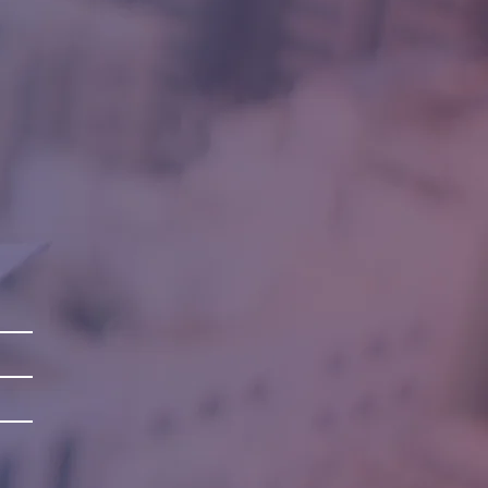
 fiducia e rassicurare i tuoi clienti
re da te in tutta sicurezza.