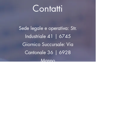
Contatti
Sede legale e operativa: Str.
Industriale 41 | 6745
Giornico Succursale: Via
Cantonale 36 | 6928
Manno
info@tecnopartners.ch
|
Tel:
+41 91 829 33 10