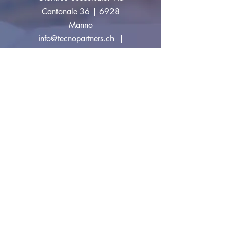
Cantonale 36 | 6928
Manno
info@tecnopartners.ch
|
Tel:
+41 91 829 33 10
Invia