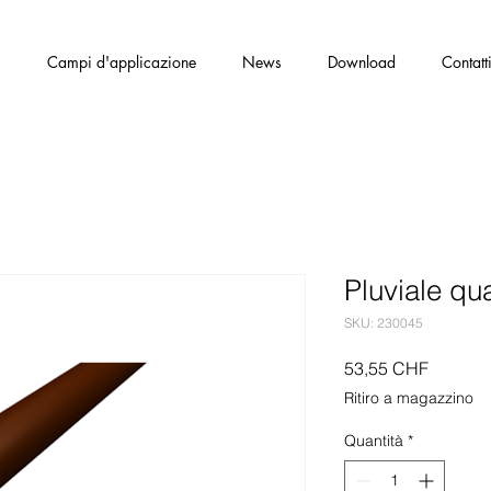
s
Campi d'applicazione
News
Download
Contatt
Pluviale q
SKU: 230045
Prezzo
53,55 CHF
Ritiro a magazzino
Quantità
*