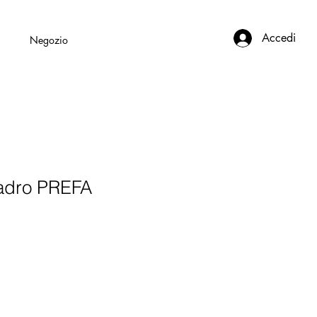
Accedi
i
Negozio
uadro PREFA