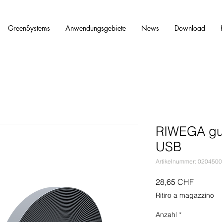
GreenSystems
Anwendungsgebiete
News
Download
RIWEGA gua
USB
Artikelnummer: 020450
Preis
28,65 CHF
Ritiro a magazzino
Anzahl
*