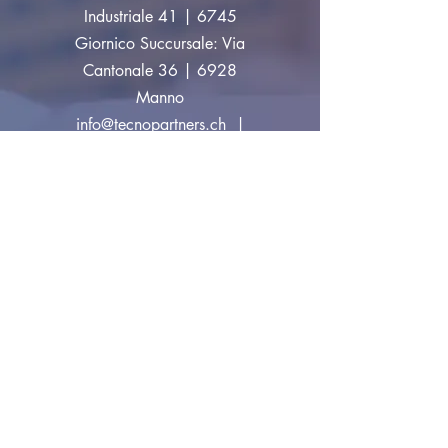
Industriale 41 | 6745
Giornico Succursale: Via
Cantonale 36 | 6928
Manno
info@tecnopartners.ch
|
Tel:
+41 91 829 33 10