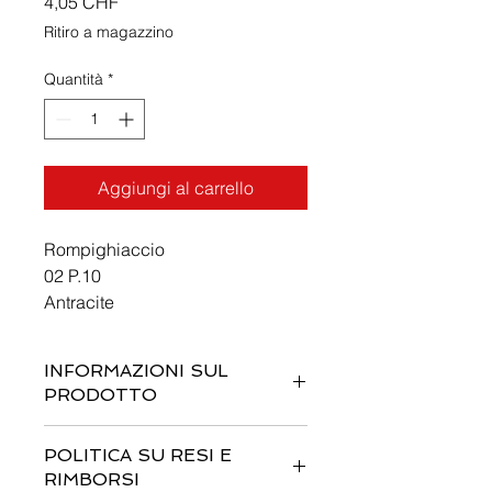
Prezzo
4,05 CHF
Ritiro a magazzino
Quantità
*
Aggiungi al carrello
Rompighiaccio
02 P.10
Antracite
INFORMAZIONI SUL
PRODOTTO
Questi sono i dettagli di un prodotto.
POLITICA SU RESI E
Sono un posto perfetto per
RIMBORSI
aggiungere maggiori informazioni sul