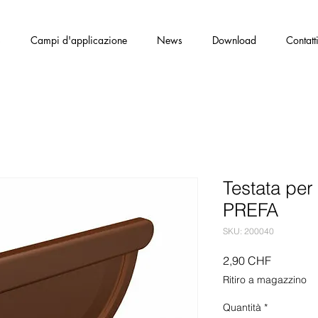
s
Campi d'applicazione
News
Download
Contatt
Testata per
PREFA
SKU: 200040
Prezzo
2,90 CHF
Ritiro a magazzino
Quantità
*