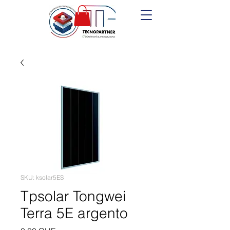
SKU: ksolar5ES
Tpsolar Tongwei
Terra 5E argento