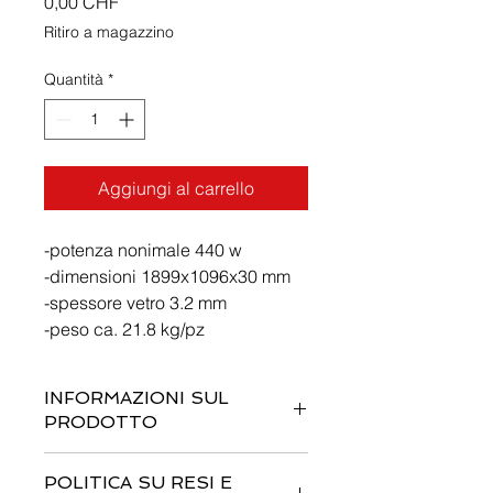
Prezzo
0,00 CHF
Ritiro a magazzino
Quantità
*
Aggiungi al carrello
-potenza nonimale 440 w
-dimensioni 1899x1096x30 mm
-spessore vetro 3.2 mm
-peso ca. 21.8 kg/pz
INFORMAZIONI SUL
PRODOTTO
Questi sono i dettagli di un prodotto.
POLITICA SU RESI E
Sono un posto perfetto per