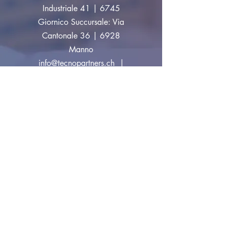
Industriale 41 | 6745
Giornico Succursale: Via
Cantonale 36 | 6928
Manno
info@tecnopartners.ch
|
Tel:
+41 91 829 33 10