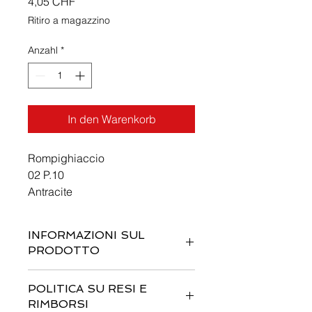
Preis
4,05 CHF
Ritiro a magazzino
Anzahl
*
In den Warenkorb
Rompighiaccio
02 P.10
Antracite
INFORMAZIONI SUL
PRODOTTO
Questi sono i dettagli di un prodotto.
POLITICA SU RESI E
Sono un posto perfetto per
RIMBORSI
aggiungere maggiori informazioni sul